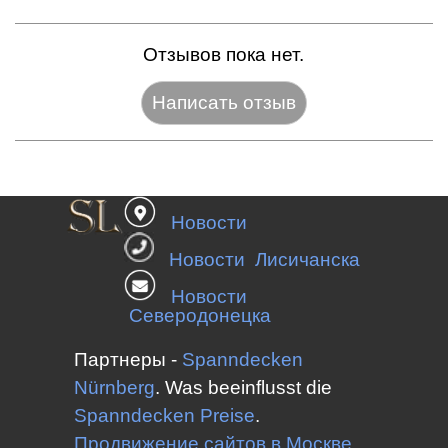
Отзывов пока нет.
Название:*
Новости
Веб-сайт:
Новости Лисичанска
Новости
Северодонецка
E-mail:*
Партнеры -
Spanndecken
Nürnberg
.
Was beeinflusst die
Spanndecken
Preise
.
Оценка:*
Продвижение сайтов в Москве
.