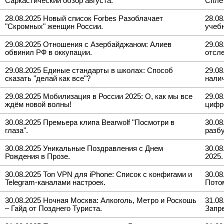
Саркастический обзор августа.
Спле
28.08.2025 Новый список Forbes Разоблачает
28.08
"Скромных" женщин России.
учебн
29.08.2025 Отношения с Азербайджаном: Алиев
29.08
обвинил РФ в оккупации.
отсл
29.08.2025 Единые стандарты в школах: Способ
29.0
сказать "делай как все"?
нали
29.08.2025 Мобилизация в России 2025: О, как мы все
29.08
ждём новой волны!
цифр
30.08.2025 Премьера клипа Bearwolf "Посмотри в
30.08
глаза".
разб
30.08.2025 Уникальные Поздравления с Днем
30.08
Рождения в Прозе.
2025.
30.08.2025 Топ VPN для iPhone: Список с конфигами и
30.08
Telegram-каналами настроек.
Пото
30.08.2025 Ночная Москва: Алкоголь, Метро и Роскошь
31.08
– Гайд от Позднего Туриста.
Запр