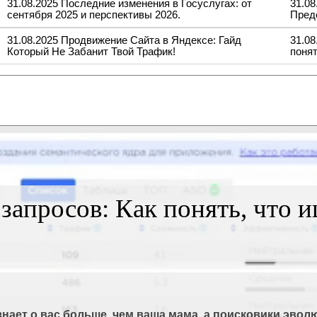
31.08.2025 Последние изменения в Госуслугах: от
31.08
сентября 2025 и перспективы 2026.
Предс
31.08.2025 Продвижение Сайта в Яндексе: Гайд
31.08
Который Не Забанит Твой Трафик!
понят
апросов: Как понять, что и
 знает о вас больше, чем ваша мама, а поисковики эво