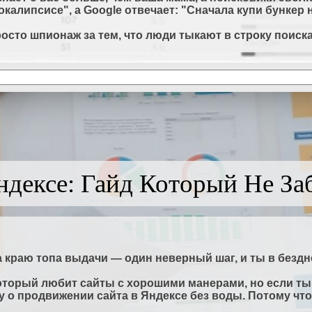
калипсисе", а Google отвечает: "Сначала купи бункер 
сто шпионаж за тем, что люди тыкают в строку поиска. 
дексе: Гайд Который Не За
на краю топа выдачи — один неверный шаг, и ты в безд
 который любит сайты с хорошими манерами, но если ты
жу о продвижении сайта в Яндексе без воды. Потому что