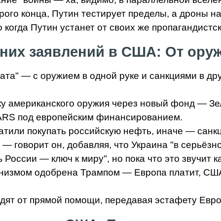
трого конца, Путин тестирует пределы, а дроны 
ко когда Путин устанет от своих же пропагандистс
них заявлений в США: От оруж
та" — с оружием в одной руке и санкциями в дру
пку американского оружия через новый фонд — Зе
IMARS под европейским финансированием.
атили покупать российскую нефть, иначе — санкц
 — говорит он, добавляя, что Украина "в серьёзно
России — ключ к миру", но пока что это звучит ка
измом одобрена Трампом — Европа платит, США п
дят от прямой помощи, передавая эстафету Европ