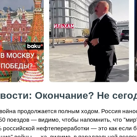
вости: Окончание? Не сегод
 война продолжается полным ходом. Россия нан
50 поездов — видимо, чтобы напомнить, что "мир
 российской нефтепереработки — это как если б
ние" войны — ха, видимо, в параллельной вселен