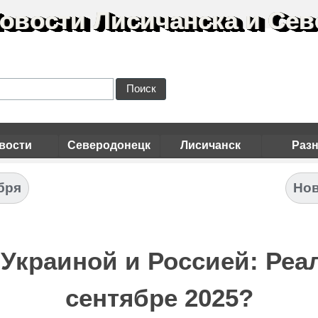
овости Лисичанска и Сев
Поиск
вости
Северодонецк
Лисичанск
Раз
бря
Нов
Украиной и Россией: Реа
сентябре 2025?