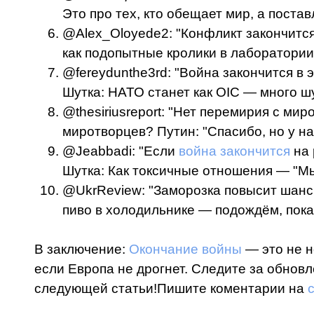
Это про тех, кто обещает мир, а поста
@Alex_Oloyede2: "Конфликт закончится
как подопытные кролики в лаборатори
@fereydunthe3rd: "Война закончится в 
Шутка: НАТО станет как OIC — много ш
@thesiriusreport: "Нет перемирия с ми
миротворцев? Путин: "Спасибо, но у на
@Jeabbadi: "Если
война закончится
на 
Шутка: Как токсичные отношения — "Мы
@UkrReview: "Заморозка повысит шансы
пиво в холодильнике — подождём, пока 
В заключение:
Окончание войны
— это не н
если Европа не дрогнет. Следите за обновл
следующей статьи!Пишите коментарии на