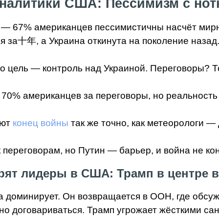
аналитики США: Пессимизм с нотк
 — 67% американцев пессимистичны насчёт мирн
я за十年, а Украина откинута на поколение назад
, его цель — контроль над Украиной. Переговоры?
, 70% американцев за переговоры, но реальность
ают
конец войны
так же точно, как метеорологи — 
к переговорам, но Путин — барьер, и война не к
рят лидеры в США: Трамп в центре 
а доминирует. Он возвращается в ООН, где обсужд
жно договариваться. Трамп угрожает жёсткими са