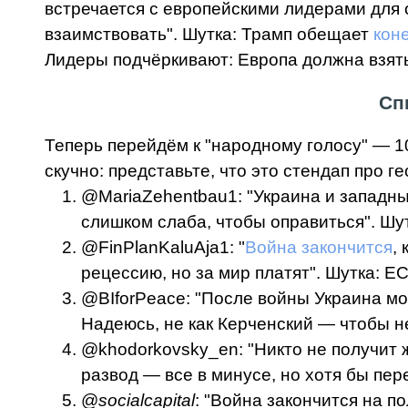
встречается с европейскими лидерами для 
взаимствовать". Шутка: Трамп обещает
кон
Лидеры подчёркивают: Европа должна взять
Сп
Теперь перейдём к "народному голосу" — 10
скучно: представьте, что это стендап про ге
@MariaZehentbau1: "Украина и западны
слишком слаба, чтобы оправиться". Шутк
@FinPlanKaluAja1: "
Война закончится
,
рецессию, но за мир платят". Шутка: Е
@BIforPeace: "После войны Украина мо
Надеюсь, не как Керченский — чтобы н
@khodorkovsky_en: "Никто не получит
развод — все в минусе, но хотя бы пер
@
socialcapital
: "Война закончится на 