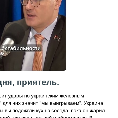
ня, приятель.
осит удары по украинским железным
" для них значит "мы выигрываем". Украина
ы вы подожгли кухню соседа, пока он жарил
ной, где все пьют чай и обнимаются. В