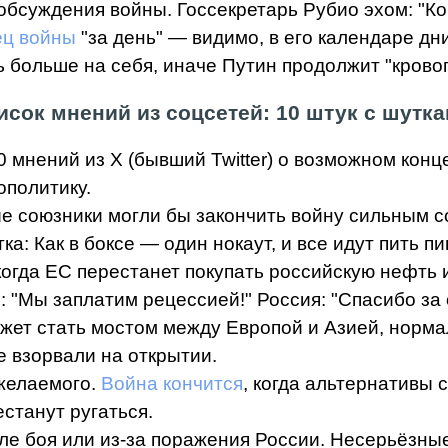
обсуждения войны. Госсекретарь Рубио эхом: "К
ец войны
"за день" — видимо, в его календаре дни
 больше на себя, иначе Путин продолжит "крово
исок мнений из соцсетей: 10 штук с шутка
 мнений из X (бывший Twitter) о возможном конц
ополитику.
е союзники могли бы закончить войну сильным 
а: Как в боксе — один нокаут, и все идут пить пи
 когда ЕС перестанет покупать российскую нефть 
С: "Мы заплатим рецессией!" Россия: "Спасибо за 
жет стать мостом между Европой и Азией, норма
е взорвали на открытии.
 желаемого.
Война кончится
, когда альтернативы 
естанут ругаться.
поле боя или из-за поражения России. Несерьёзн