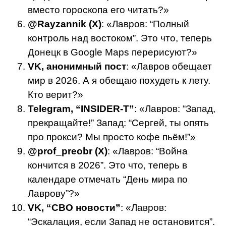
вместо гороскопа его читать?»
@Rayzannik (X)
: «Лавров: “Полный
контроль над востоком”. Это что, теперь
Донецк в Google Maps перерисуют?»
VK, анонимный пост
: «Лавров обещает
мир в 2026. А я обещаю похудеть к лету.
Кто верит?»
Telegram, “INSIDER-T”
: «Лавров: “Запад,
прекращайте!” Запад: “Сергей, ты опять
про прокси? Мы просто кофе пьём!”»
@prof_preobr (X)
: «Лавров: “Война
кончится в 2026”. Это что, теперь в
календаре отмечать “День мира по
Лаврову”?»
VK, “СВО новости”
: «Лавров:
“Эскалация, если Запад не остановится”.