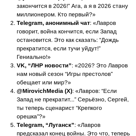
закончится в 2026!” Ага, а я в 2026 стану
миллионером. Кто первый?»
Telegram, анонимный чат
: «Лавров
говорит, война кончится, если Запад
остановится. Это как сказать: “Дождь
прекратится, если тучи уйдут!”
Гениально!»
VK, “ЛНР новости”
: «2026? Это Лавров
нам новый сезон “Игры престолов”
обещает или мир?»
@MirovichMedia (X)
: «Лавров: “Если
Запад не прекратит...” Серьёзно, Сергей,
ты теперь сценарист “Крепкого
орешка”?»
Telegram, “Луганск”
: «Лавров
предсказал конец войны. Это что, теперь