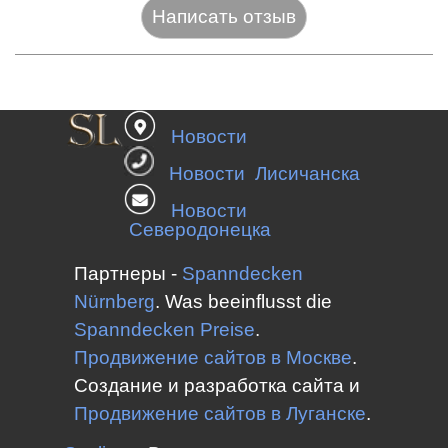
Название:*
Новости
Веб-сайт:
Новости Лисичанска
Новости
Северодонецка
E-mail:*
Партнеры -
Spanndecken
Nürnberg
.
Was beeinflusst die
Spanndecken
Preise
.
Оценка:*
Продвижение сайтов в Москве
.
Сообщение:*
Создание и разработка сайта и
Продвижение сайтов в
Луганске
.