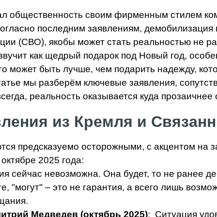
овал общественность своим фирменным стилем к
Согласно последним заявлениям, демобилизаци
ии (СВО), якобы может стать реальностью не ра
о звучит как щедрый подарок под Новый год, особ
что может быть лучше, чем подарить надежду, ко
татье мы разберём ключевые заявления, сопутст
 всегда, реальность оказывается куда прозаичне
ления из Кремля и Связанн
ся предсказуемо осторожными, с акцентом на за
октябре 2025 года:
ия сейчас невозможна. Она будет, то не ранее де
е, "могут" – это не гарантия, а всего лишь возм
щания.
итрий Медведев (октябрь 2025)
: Ситуация удо