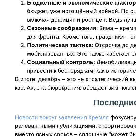
Бюджетные и экономические факто
бюджет, уже истощённый войной. По оц
включая дефицит и рост цен. Ведь лучш
Сезонные соображения
: Зима – врем
для фронта. Кроме того, праздники – о
Политическая тактика
: Отсрочка до д
мобилизованных. Это также избегает эс
Социальный контроль
: Демобилизаци
привести к беспорядкам, как в истори
В итоге, декабрь – это не стратегический
кво. Ах, эта бюрократия: обещает зимнюю с
Последние
Новости вокруг заявления Кремля
фокусирую
релевантными публикациями, отсортированн
вместо ясных сроков – сплошные "может быт