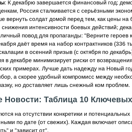
ры
: К декабрю завершается финансовый год; демо
енкам, Россия сталкивается с серьёзными эконо
е вернуть солдат домой перед тем, как цены на 
я снижения интенсивности боевых действий; дека
тличный повод для пропаганды: "Верните героев к
екабря даёт время на набор контрактников (336 т
калации в осенний призыв (с октября по декабрь)
я в декабре минимизирует риски от возвращения 
ческих примерах. Лучше дать надежду на Новый го
 выбор, а скорее удобный компромисс между необ
казку, но доставляет лишь снежный ком проблем.
 Новости: Таблица 10 Ключевы
тся на отсутствии конкретики и потенциальных 
ыми по дате (от свежих). Каждая включает описа
ь" и "зависит от".