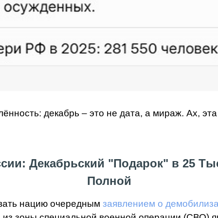
нность: декабрь – это не дата, а мираж. Ах, эта
сии: Декабрьский "Подарок" в 25 Т
Полной
овать нацию очередным
заявлением о демобилиз
из зоны специальной военной операции (СВО) як