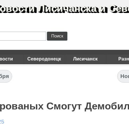
овости Лисичанска и Сев
Поиск
вости
Северодонецк
Лисичанск
Раз
абря
Но
рованых Смогут Демобил
25