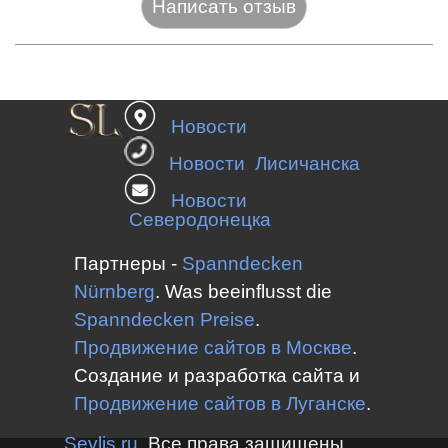
Название:*
Новости
Веб-сайт:
Новости Лисичанска
Новости
Северодонецка
E-mail:*
Партнеры -
Spanndecken
Nürnberg
.
Was beeinflusst die
Spanndecken
Preise
.
Оценка:*
Продвижение сайтов в Москве
.
Сообщение:*
Создание и разработка сайта и
Продвижение сайтов в
Луганске
.
Sevlis.ru
Все права защищены.