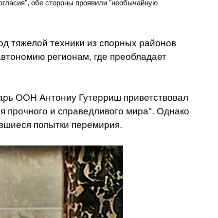
огласия", обе стороны проявили "необычайную
од тяжелой техники из спорных районов
автономию регионам, где преобладает
арь ООН Антониу Гутерриш приветствовал
я прочного и справедливого мира". Однако
вшиеся попытки перемирия.