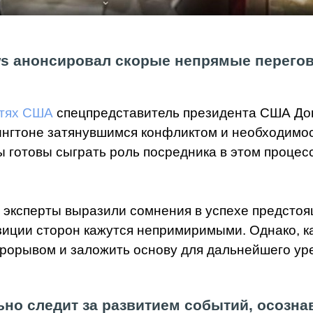
ws анонсировал скорые непрямые перегов
стях США
спецпредставитель президента США До
нгтоне затянувшимся конфликтом и необходимос
 готовы сыграть роль посредника в этом процес
 эксперты выразили сомнения в успехе предстоя
зиции сторон кажутся непримиримыми. Однако, ка
прорывом и заложить основу для дальнейшего ур
но следит за развитием событий, осозна