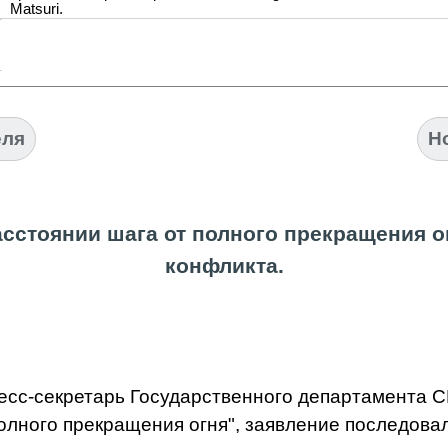
Matsuri.
еля
Н
асстоянии шага от полного прекращения о
конфликта.
есс-секретарь Государственного департамента
олного прекращения огня", з
аявление последовал