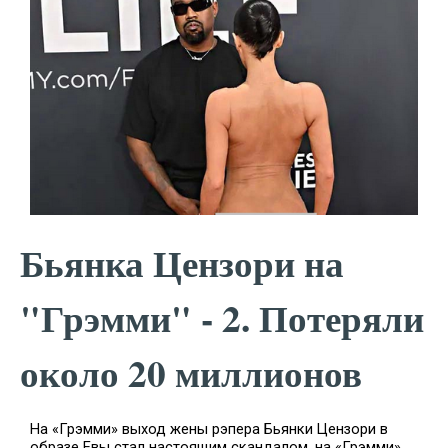
Бьянка Цензори на
"Грэмми" - 2. Потеряли
около 20 миллионов
На «Грэмми» выход жены рэпера Бьянки Цензори в
образе Евы стал настоящим скандалом. на «Грэмми»