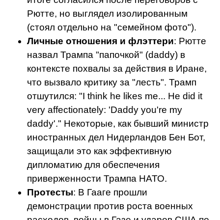
Рютте, но выглядел изолированным
(стоял отдельно на "семейном фото").
Личные отношения и флэттери
: Рютте
назвал Трампа "папочкой" (daddy) в
контексте похвалы за действия в Иране,
что вызвало критику за "лесть". Трамп
отшутился: "I think he likes me... He did it
very affectionately: 'Daddy you're my
daddy'." Некоторые, как бывший министр
иностранных дел Нидерландов Бен Бот,
защищали это как эффективную
дипломатию для обеспечения
приверженности Трампа НАТО.
Протесты
: В Гааге прошли
демонстрации против роста военных
расходов, войны в Газе и ударов США по