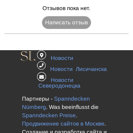
Отзывов пока нет.
Название:*
Новости
Веб-сайт:
Новости Лисичанска
Новости
Северодонецка
E-mail:*
Партнеры -
Spanndecken
Nürnberg
.
Was beeinflusst die
Spanndecken
Preise
.
Оценка:*
Продвижение сайтов в Москве
.
Сообщение:*
Создание и разработка сайта и