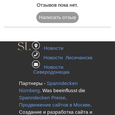
Отзывов пока нет.
Название:*
Новости
Веб-сайт:
Новости Лисичанска
Новости
Северодонецка
E-mail:*
Партнеры -
Spanndecken
Nürnberg
.
Was beeinflusst die
Spanndecken
Preise
.
Оценка:*
Продвижение сайтов в Москве
.
Сообщение:*
Создание и разработка сайта и