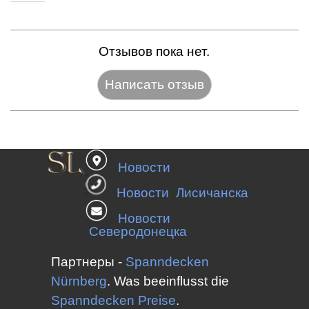
Отзывов пока нет.
Название:*
Новости
Веб-сайт:
Новости Лисичанска
Новости
Северодонецка
E-mail:*
Партнеры -
Spanndecken
Nürnberg
.
Was beeinflusst die
Spanndecken
Preise
.
Оценка:*