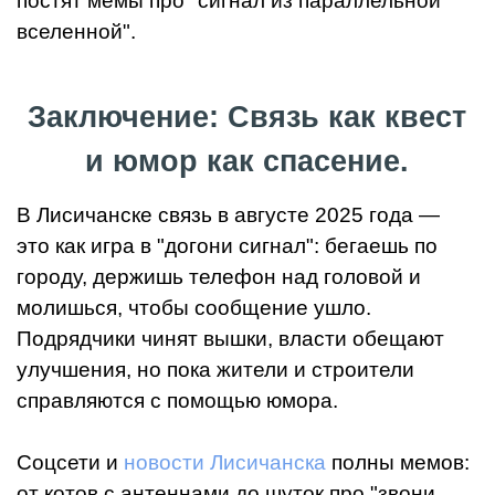
постят мемы про "сигнал из параллельной
вселенной".
Заключение: Связь как квест
и юмор как спасение.
В Лисичанске связь в августе 2025 года —
это как игра в "догони сигнал": бегаешь по
городу, держишь телефон над головой и
молишься, чтобы сообщение ушло.
Подрядчики чинят вышки, власти обещают
улучшения, но пока жители и строители
справляются с помощью юмора.
Соцсети и
новости Лисичанска
полны мемов:
от котов с антеннами до шуток про "звони,