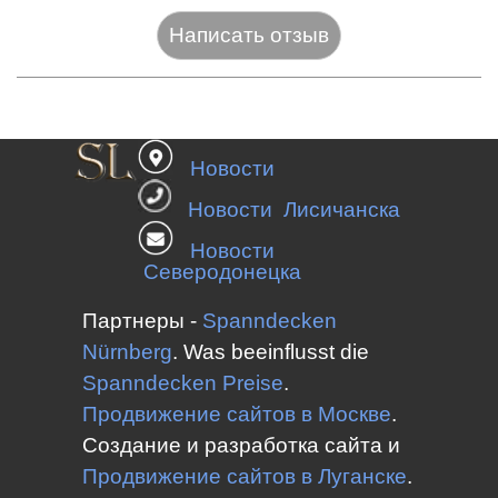
Название:*
Новости
Веб-сайт:
Новости Лисичанска
Новости
Северодонецка
E-mail:*
Партнеры -
Spanndecken
Nürnberg
.
Was beeinflusst die
Spanndecken
Preise
.
Оценка:*
Продвижение сайтов в Москве
.
Сообщение:*
Создание и разработка сайта и
Продвижение сайтов в
Луганске
.