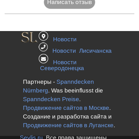
Название:*
Новости
Веб-сайт:
Новости Лисичанска
Новости
Северодонецка
E-mail:*
Партнеры -
Spanndecken
Nürnberg
.
Was beeinflusst die
Spanndecken
Preise
.
Оценка:*
Продвижение сайтов в Москве
.
Сообщение:*
Создание и разработка сайта и
Продвижение сайтов в
Луганске
.
Sevlis.ru
Все права защищены.