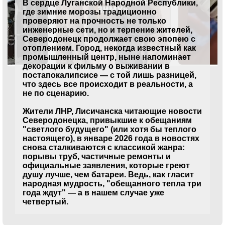
В сердце Луганской Народной Республики,
где зимние морозы традиционно
проверяют на прочность не только
инженерные сети, но и терпение жителей,
Северодонецк продолжает свою эпопею с
отоплением. Город, некогда известный как
промышленный центр, ныне напоминает
декорации к фильму о выживании в
постапокалипсисе — с той лишь разницей,
что здесь все происходит в реальности, а
не по сценарию.
Жители ЛНР, Лисичанска читающие новости
Северодонецка, привыкшие к обещаниям
"светлого будущего" (или хотя бы теплого
настоящего), в январе 2026 года в новостях
снова сталкиваются с классикой жанра:
порывы труб, частичные ремонты и
официальные заявления, которые греют
душу лучше, чем батареи. Ведь, как гласит
народная мудрость, "обещанного тепла три
года ждут" — а в нашем случае уже
четвертый.