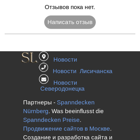
Отзывов пока нет.
Название:*
Новости
Веб-сайт:
Новости Лисичанска
Новости
Северодонецка
E-mail:*
Партнеры -
Spanndecken
Nürnberg
.
Was beeinflusst die
Spanndecken
Preise
.
Оценка:*
Продвижение сайтов в Москве
.
Сообщение:*
Создание и разработка сайта и