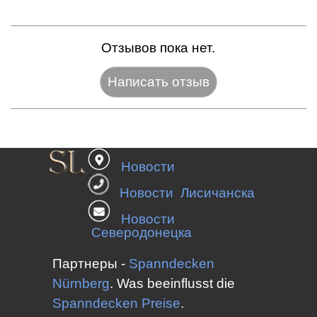
Отзывов пока нет.
Название:*
Новости
Веб-сайт:
Новости Лисичанска
Новости
Северодонецка
E-mail:*
Партнеры -
Spanndecken
Nürnberg
.
Was beeinflusst die
Spanndecken
Preise
.
Оценка:*