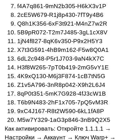
f4A7q861-9mN2b305-H6kX3v1P
2cE5W679-R1j8p430-7fT9y4B6
Q8h1K356-6xF3t921-M4nZ7w2R
5B9pR072-T2m7J485-3gL1cX8V
1jN4f827-8qK6v350-P9x2H5Y3
X7t3G591-4hB9m162-F5w8Q0A1
6dL2c948-P5r1J703-9aN4kX7C
H3f8W265-7pT0b419-2mG5vY1E
4K9xQ130-M6j3F874-1cB7tN5G
Z1v5A796-3nR8p042-X9h2L6J4
8qP0t351-5mK7G928-4fJ3cW1B
T6b9N483-2hF1x705-7pQ5vM3R
9xC4J167-R8t2W590-6kL1fA8P
M5w7Y329-1aG3p846-3nB9Q2X5
Как активировать: Откройте 1.1.1.1 →
Настройки → Аккаунт → Ключ Warp+ →