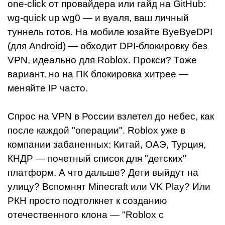
one-click от провайдера или гайд на GitHub:
wg-quick up wg0 — и вуаля, ваш личный
туннель готов. На мобиле юзайте ByeByeDPI
(для Android) — обходит DPI-блокировку без
VPN, идеально для Roblox. Прокси? Тоже
вариант, но на ПК блокировка хитрее —
меняйте IP часто.
Спрос на VPN в России взлетел до небес, как
после каждой "операции". Roblox уже в
компании забаненных: Китай, ОАЭ, Турция,
КНДР — почетный список для "детских"
платформ. А что дальше? Дети выйдут на
улицу? Вспомнят Minecraft или VK Play? Или
РКН просто подтолкнет к созданию
отечественного клона — "Roblox с