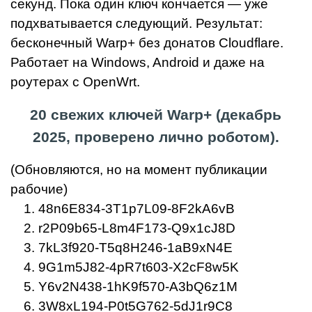
секунд. Пока один ключ кончается — уже
подхватывается следующий. Результат:
бесконечный Warp+ без донатов Cloudflare.
Работает на Windows, Android и даже на
роутерах с OpenWrt.
20 свежих ключей Warp+ (декабрь
2025, проверено лично роботом).
(Обновляются, но на момент публикации
рабочие)
48n6E834-3T1p7L09-8F2kA6vB
r2P09b65-L8m4F173-Q9x1cJ8D
7kL3f920-T5q8H246-1aB9xN4E
9G1m5J82-4pR7t603-X2cF8w5K
Y6v2N438-1hK9f570-A3bQ6z1M
3W8xL194-P0t5G762-5dJ1r9C8