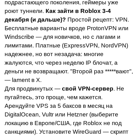
подрастающего поколения, геймеры уже
роют туннели.
Как зайти в Roblox 3-4
декабря (и дальше)?
Простой рецепт: VPN.
Бесплатные варианты вроде ProtonVPN или
Windscribe — для новичков, но с лагами и
лимитами. Платные (ExpressVPN, NordVPN)
надежнее, но вот незадача: многие
жалуются, что через неделю IP блочат, а
деньги не возвращают. "Второй раз *****вают",
— lament в X.
Для продвинутых —
свой VPN-сервер
. Не
пугайтесь, это проще, чем кажется.
Арендуйте VPS за 5 баксов в месяц на
DigitalOcean, Vultr или Hetzner (выберите
локацию в Европе/США, где Roblox не под
санкциями). Установите WireGuard — скрипт