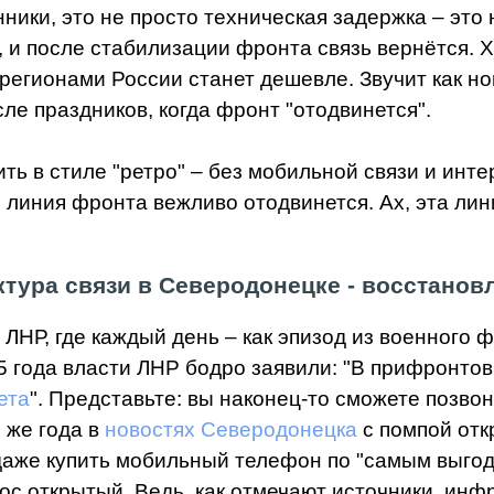
ники, это не просто техническая задержка – это
 и после стабилизации фронта связь вернётся. Х
и регионами России станет дешевле. Звучит как н
сле праздников, когда фронт "отодвинется".
 в стиле "ретро" – без мобильной связи и инте
ко линия фронта вежливо отодвинется. Ах, эта ли
тура связи в Северодонецке - восстановле
ЛНР, где каждый день – как эпизод из военного 
года власти ЛНР бодро заявили: "В прифронтовы
ета
". Представьте: вы наконец-то сможете позво
о же года в
новостях Северодонецка
с помпой от
даже купить мобильный телефон по "самым выгод
прос открытый. Ведь, как отмечают источники, ин