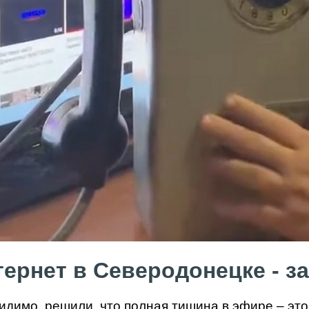
ернет в Северодонецке - за
идимо, решили, что полная тишина в эфире – это