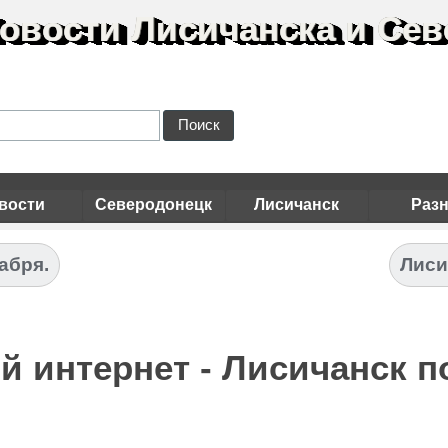
овости Лисичанска и Сев
Поиск
вости
Северодонецк
Лисичанск
Раз
абря.
Лиси
 интернет - Лисичанск по