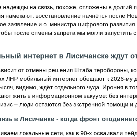
де надежды на связь, похоже, отложены в долгий
ия намекают: восстановление начнётся после Нов
ое заявление и.о. министра цифрового развити
тобы после отмены запрета мы могли запустить св
ьный интернет в Лисичанске ждут о
зависит от отмены решения Штаба теробороны, ко
ах ЛНР мобильный интернет обещают к 2026-му д
тысяч, видимо, ждёт отдельного чуда. Ирония в т
ают жить в информационном вакууме: без интерне
изис – люди остаются без экстренной помощи и д
язь в Лисичанке - когда фронт отодвинет
иваем локальные сети, как в 90-х осваивали пейд