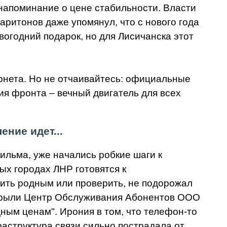
 напоминание о цене стабильности. Власти
аритонов даже упомянул, что с нового года
овогодний подарок, но для Лисичанска этот
рнета. Но не отчаивайтесь: официальные
ния фронта – вечный двигатель для всех
ние идет...
фильма, уже начались робкие шаги к
х городах ЛНР готовятся к
нить родным или проверить, не подорожал
крыли Центр Обслуживания Абонентов ООО
ным ценам". Ирония в том, что телефон-то
фраструктура связи сильно пострадала от