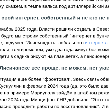
 ну, скажем, в темпе вальса под артиллерийский 
т свой интернет, собственный и не кто не 
кабрь 2025 года. Власти решили создать в Севе
ак будто мы строим собственный "интернет в бунк
, подумал: "Зачем ждать глобального
интернета
ители, тем временем, уже два года живут без во
а дети в садике рисуют на планшетах, а пенсионер
Лисичанске все проще, не можем, нет ука
итуация еще более "фронтовая". Здесь связь обе
снуллин в феврале 2024 года (да, это было давн
е на примере Мариуполя зайдём в штабном режим
 мае 2024 года Минцифры ЛНР добавило: "Это ст
пасно проводить работы по восстановлению". И в