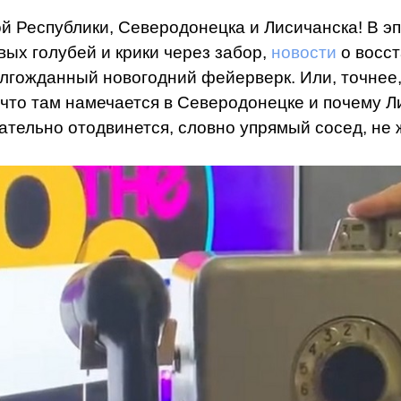
й Республики, Северодонецка и Лисичанска! В эп
вых голубей и крики через забор,
новости
о восст
лгожданный новогодний фейерверк. Или, точнее,
, что там намечается в Северодонецке и почему Л
чательно отодвинется, словно упрямый сосед, не