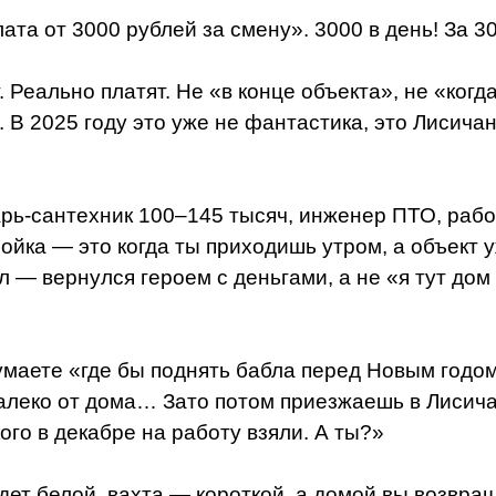
та от 3000 рублей за смену». 3000 в день! За 30
Реально платят. Не «в конце объекта», не «когда
. В 2025 году это уже не фантастика, это Лисичан
арь-сантехник 100–145 тысяч, инженер ПТО, раб
ройка — это когда ты приходишь утром, а объект
 — вернулся героем с деньгами, а не «я тут дом
думаете «где бы поднять бабла перед Новым годом
далеко от дома… Зато потом приезжаешь в Лисича
кого в декабре на работу взяли. А ты?»
дет белой, вахта — короткой, а домой вы возвра