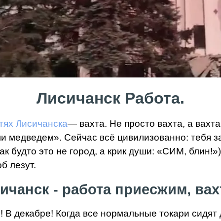
Лисичанск Работа.
тях Лисичанска
— вахта. Не просто вахта, а вах
и медведем». Сейчас всё цивилизованно: тебя за
ак будто это не город, а крик души: «СИМ, блин!»
б лезут.
ичанск - работа приесжим, вах
! В декабре! Когда все нормальные токари сидят