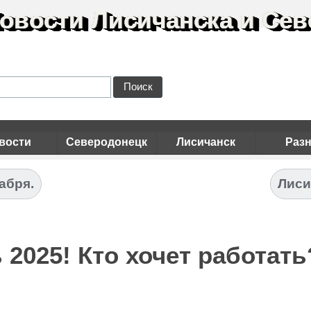
овости Лисичанска и Сев
Поиск
вости
Северодонецк
Лисичанск
Раз
абря.
Лиси
 2025! Кто хочет работа