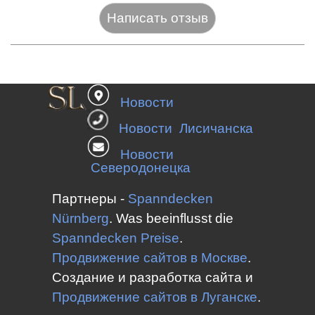
Название:*
Новости
Веб-сайт:
Новости Лисичанска
Новости
Северодонецка
E-mail:*
Партнеры -
Spanndecken
Nürnberg
.
Was beeinflusst die
Spanndecken
Preise
.
Оценка:*
Продвижение сайтов в Москве
.
Сообщение:*
Создание и разработка сайта и
Продвижение сайтов в
Луганске
.