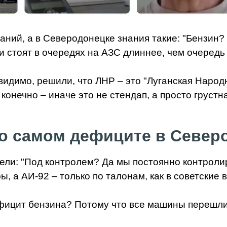
наний, а в Северодонецке знания такие: "Бензин?
ели стоят в очередях на АЗС длиннее, чем очередь
идимо, решили, что ЛНР – это "Луганская Народн
конечно – иначе это не стендап, а просто грустн
о самом дефиците в Север
тели: "Под контролем? Да мы постоянно контроли
, а АИ-92 – только по талонам, как в советские 
фицит бензина? Потому что все машины перешли н