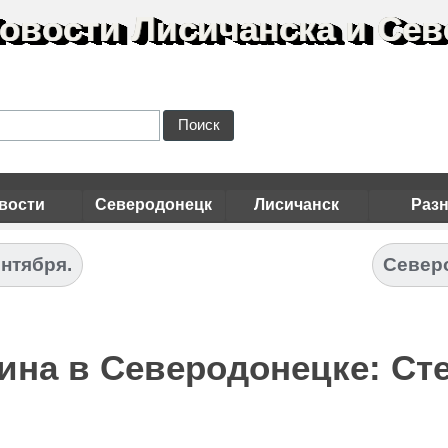
овости Лисичанска и Сев
Поиск
вости
Северодонецк
Лисичанск
Раз
ентября.
Северо
ина в Северодонецке: Сте