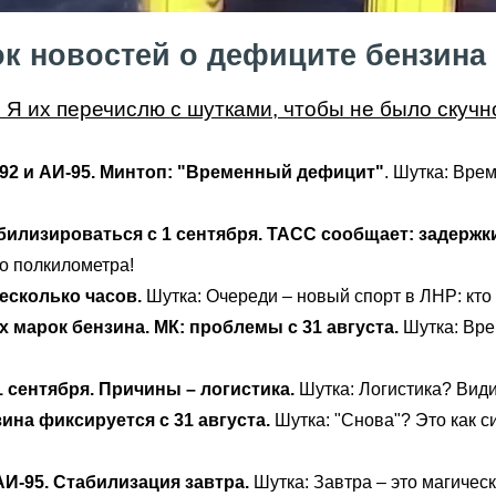
к новостей о дефиците бензина
. Я их перечислю с шутками, чтобы не было скучн
-92 и АИ-95. Минтоп: "Временный дефицит"
. Шутка: Вре
абилизироваться с 1 сентября. ТАСС сообщает: задержк
до полкилометра!
есколько часов.
Шутка: Очереди – новый спорт в ЛНР: кто 
 марок бензина. МК: проблемы с 31 августа.
Шутка: Вре
 сентября. Причины – логистика.
Шутка: Логистика? Види
ина фиксируется с 31 августа.
Шутка: "Снова"? Это как 
И-95. Стабилизация завтра.
Шутка: Завтра – это магическ