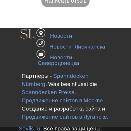
Название:*
Новости
Веб-сайт:
Новости Лисичанска
Новости
Северодонецка
E-mail:*
Партнеры -
Spanndecken
Nürnberg
.
Was beeinflusst die
Spanndecken
Preise
.
Оценка:*
Продвижение сайтов в Москве
.
Сообщение:*
Создание и разработка сайта и
Продвижение сайтов в
Луганске
.
Sevlis.ru
Все права защищены.