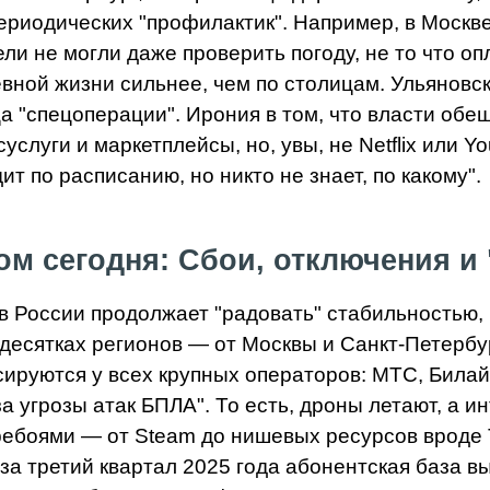
периодических "профилактик". Например, в Москв
и не могли даже проверить погоду, не то что опл
вной жизни сильнее, чем по столицам. Ульяновс
а "спецоперации". Ирония в том, что власти об
услуги и маркетплейсы, но, увы, не Netflix или Yo
т по расписанию, но никто не знает, по какому".
ом сегодня: Сбои, отключения и
 в России продолжает "радовать" стабильностью, 
 десятках регионов — от Москвы и Санкт-Петербу
сируются у всех крупных операторов: МТС, Била
угрозы атак БПЛА". То есть, дроны летают, а ин
ребоями — от Steam до нишевых ресурсов вроде T
за третий квартал 2025 года абонентская база в