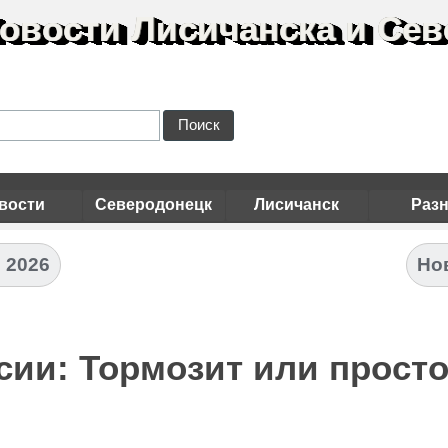
овости Лисичанска и Сев
Поиск
вости
Северодонецк
Лисичанск
Раз
 2026
Нов
сии: Тормозит или прост