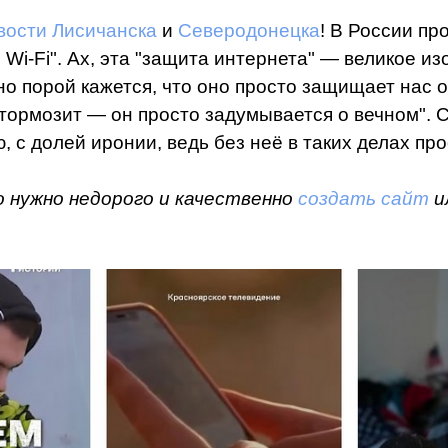
вости Лисичанска
и
Северодонецка
! В России пр
Wi-Fi". Ах, эта "защита интернета" — великое из
но порой кажется, что оно просто защищает нас о
тормозит — он просто задумывается о вечном". С
с долей иронии, ведь без неё в таких делах про
о нужно недорого и качественно
создать сайт
и