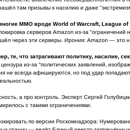
ашёл там призывы к насилию и даже "экстремизм".
огие MMO вроде World of Warcraft, League of
блокировка серверов Amazon из-за "ограничений 
 шёл через эти серверы. Ирония: Amazon — это не 
р, те, что затрагивают политику, насилие, с
 цензура из-за "политических заявлений, изобра
ия не всегда афишируются, но под удар попадают
реальностью.
сность, а про контроль. Эксперт Сергей Голубицк
смирилось с такими ограничениями.
окировать по версии Роскомнадзора: Нумерованн
х границ — ведёт Единый реестр запрещённых с