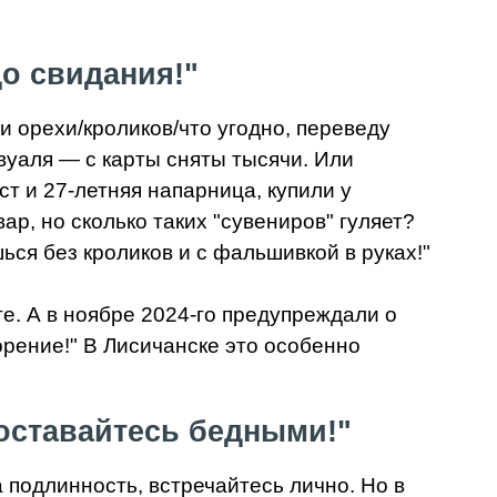
до свидания!"
и орехи/кроликов/что угодно, переведу
вуаля — с карты сняты тысячи. Или
т и 27-летняя напарница, купили у
р, но сколько таких "сувениров" гуляет?
ься без кроликов и с фальшивкой в руках!"
е. А в ноябре 2024-го предупреждали о
орение!" В Лисичанске это особенно
 оставайтесь бедными!"
 подлинность, встречайтесь лично. Но в