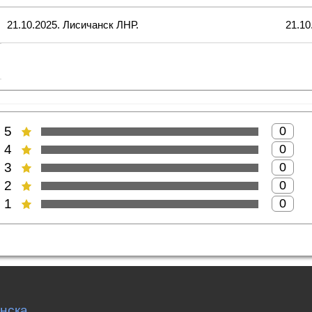
21.10.2025. Лисичанск ЛНР.
21.10
5
0
4
0
3
0
2
0
1
0
Веб-сайт:
нска