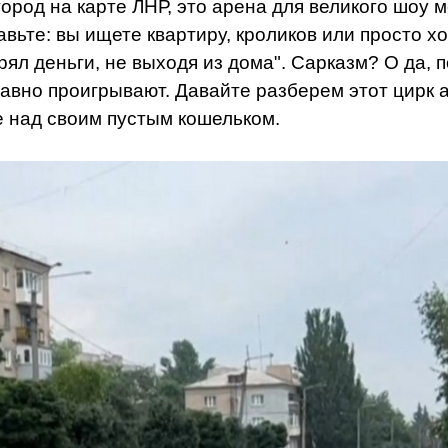
 город на карте ЛНР, это арена для великого шо
вьте: вы ищете квартиру, кроликов или просто хо
рял деньги, не выходя из дома". Сарказм? О да, 
равно проигрывают. Давайте разберем этот цирк а
е над своим пустым кошельком.