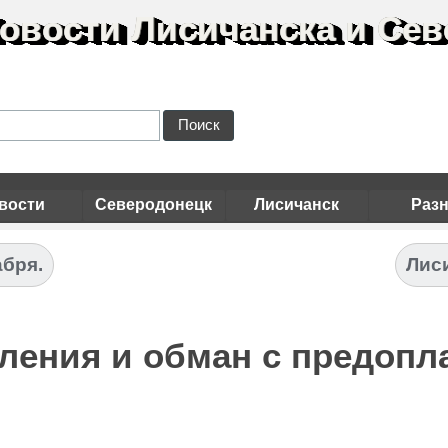
овости Лисичанска и Сев
Поиск
вости
Северодонецк
Лисичанск
Раз
абря.
Лиси
ения и обман с предопла