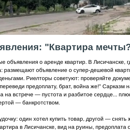
вления: "Квартира мечты? 
 объявления о аренде квартир. В Лисичанске, г
: размещают объявление о супер-дешевой квартир
деньгами. Риелторы советуют: проверяйте докуме
 переведи предоплату, брат, война же!" Сарказм
 а на встрече — пустота и разбитое сердце... пл
ертой — банкротством.
очку: один хотел купить товар, другой — снять 
вартира в Лисичанске, вид на руины, предоплата