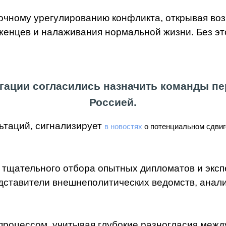
очному урегулированию конфликта, открывая во
енцев и налаживания нормальной жизни. Без это
гации согласились назначить команды п
Россией.
ьтаций, сигнализирует
в новостях
о потенциальном сдвиг
 тщательного отбора опытных дипломатов и эксп
едставители внешнеполитических ведомств, анал
процессом, учитывая глубокие разногласия меж