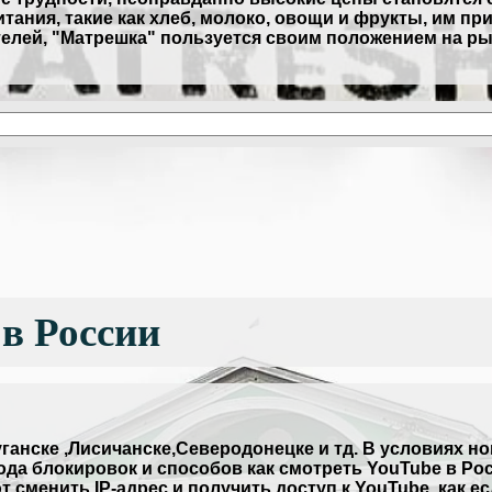
тания, такие как хлеб, молоко, овощи и фрукты, им пр
телей, "Матрешка" пользуется своим положением на ры
в России
ганске ,Лисичанске,Северодонецке и тд. В условиях но
ода блокировок и способов как смотреть YouTube в Ро
сменить IP-адрес и получить доступ к YouTube, как ес