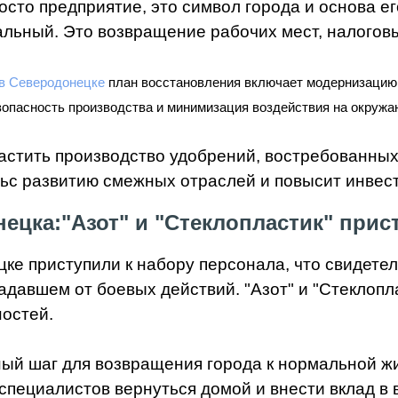
росто предприятие, это символ города и основа е
иальный. Это возвращение рабочих мест, налого
 в Северодонецке
п
лан восстановления включает модернизацию 
зопасность производства и минимизация воздействия на окруж
астить производство удобрений, востребованных 
льс развитию смежных отраслей и повысит инвес
нецка:
"Азот" и "Стеклопластик" прис
ке приступили к набору персонала, что свидете
адавшем от боевых действий. "Азот" и "Стеклопл
ностей.
й шаг для возвращения города к нормальной жи
специалистов вернуться домой и внести вклад в