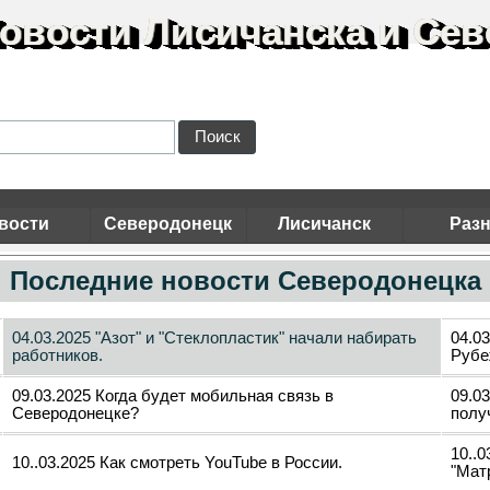
овости Лисичанска и Сев
Поиск
вости
Северодонецк
Лисичанск
Раз
Последние новости Северодонецка
04.03.2025 "Азот" и "Стеклопластик" начали набирать
04.0
работников.
Рубе
09.03.2025 Когда будет мобильная связь в
09.0
Северодонецке?
полу
10..
10..03.2025 Как смотреть YouTube в России.
"Мат