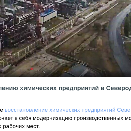
лению химических предприятий в Северодо
ое
восстановление химических предприятий Сев
ючает в себя модернизацию производственных м
 рабочих мест.