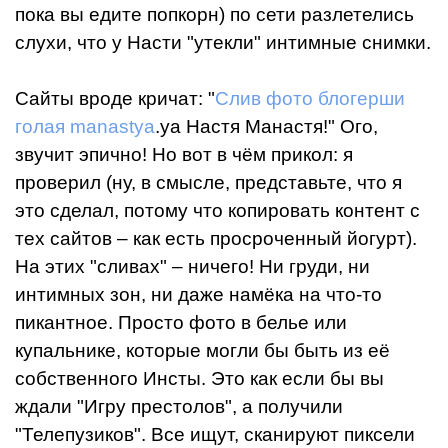
пока вы едите попкорн) по сети разлетелись
слухи, что у Насти "утекли" интимные снимки.
Сайты вроде кричат: "
Слив фото блогерши
голая manastya
.ya Настя Манастя!" Ого,
звучит эпично! Но вот в чём прикол: я
проверил (ну, в смысле, представьте, что я
это сделал, потому что копировать контент с
тех сайтов – как есть просроченный йогурт).
На этих "сливах" – ничего! Ни груди, ни
интимных зон, ни даже намёка на что-то
пикантное. Просто фото в белье или
купальнике, которые могли бы быть из её
собственного Инсты. Это как если бы вы
ждали "Игру престолов", а получили
"Телепузиков". Все ищут, сканируют пиксели