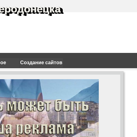
еродонецка
ное
Создание сайтов