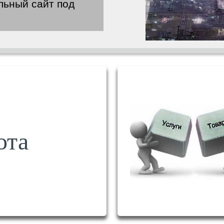
льный сайт под
ота