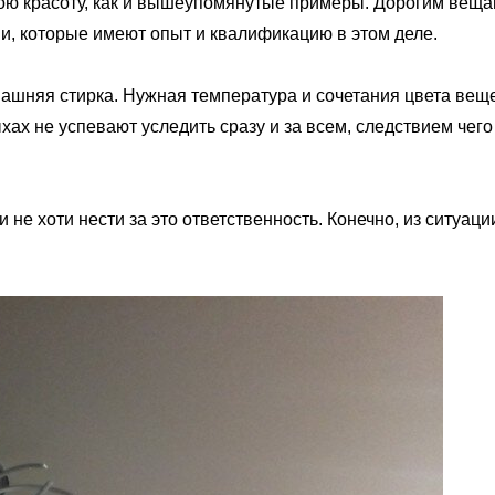
вою красоту, как и вышеупомянутые примеры. Дорогим вещ
и, которые имеют опыт и квалификацию в этом деле.
шняя стирка. Нужная температура и сочетания цвета вещей
пыхах не успевают уследить сразу и за всем, следствием чег
 не хоти нести за это ответственность. Конечно, из ситуац