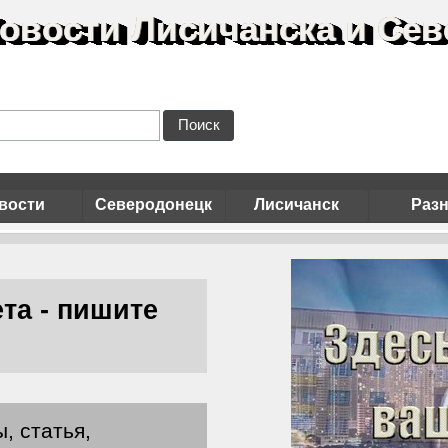
овости Лисичанска и Сев
Поиск
вости
Северодонецк
Лисичанск
Раз
та - пишите
, статья,