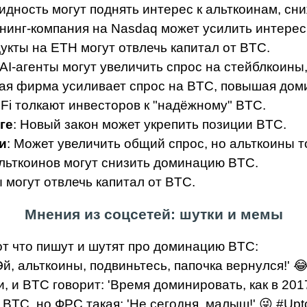
видность могут поднять интерес к альткоинам, с
йнинг-компания на Nasdaq может усилить интерес
укты на ETH могут отвлечь капитал от BTC.
 AI-агенты могут увеличить спрос на стейблкоины,
кая фирма усиливает спрос на BTC, повышая дом
Fi толкают инвесторов к "надёжному" BTC.
ге
: Новый закон может укрепить позиции BTC.
и
: Может увеличить общий спрос, но альткоины т
альткоинов могут снизить доминацию BTC.
 могут отвлечь капитал от BTC.
Мнения из соцсетей: шутки и мемы
т что пишут и шутят про доминацию BTC:
'Эй, альткоины, подвиньтесь, папочка вернулся!'
, и BTC говорит: 'Время доминировать, как в 2017
 BTC, но ФРС такая: 'Не сегодня, малыш!' 😜 #Upt