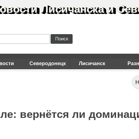
овости Лисичанска и Сев
Поиск
вости
Северодонецк
Лисичанск
Раз
Н
ле: вернётся ли доминац