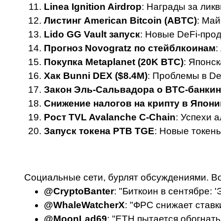
Linea Ignition Airdrop
: Награды за лик
Листинг American Bitcoin (ABTC)
: Ма
Lido GG Vault запуск
: Новые DeFi-прод
Прогноз Novogratz по стейблкоинам
:
Покупка Metaplanet (20K BTC)
: Японс
Хак Bunni DEX ($8.4M)
: Проблемы в De
Закон Эль-Сальвадора о BTC-банкин
Снижение налогов на крипту в Япони
Рост TVL Avalanche C-Chain
: Успехи 
Запуск токена PTB TGE
: Новые токены
Социальные сети, бурлят обсуждениями. Во
@CryptoBanter
: "Биткоин в сентябре: 
@WhaleWatcherX
: "ФРС снижает ставки
@MoonLad69
: "ETH пытается обогнать