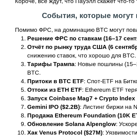
Короче, все ждут, что Пауэлл скажет что-то
События, которые могут 
Помимо ФРС, на доминацию BTC могут повли
Решение ФРС по ставкам (16–17 сент
Отчёт по рынку труда США (6 сентяб
снижению ставок, что хорошо для BTC.
Тарифы Трампа
: Новые пошлины (15–
BTC.
Притоки в BTC ETF
: Спот-ETF на Бит
Оттоки из ETH ETF
: Ethereum ETF тер
Запуск Coinbase Mag7 + Crypto Index 
Gemini IPO ($2.2B)
: Листинг биржи на 
Продажа Ethereum Foundation (10K E
Обновление Solana Alpenglow
: Уско
Хак Venus Protocol ($27M)
: Уязвимост