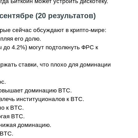
огда Биткоин может устроить дискотеку.
ентябре (20 результатов)
орые сейчас обсуждают в крипто-мире:
пляя его долю.
 до 4.2%) могут подтолкнуть ФРС к
ржать ставки, что плохо для доминации
с.
 повышает доминацию BTC.
влечь институционалов к BTC.
но к BTC.
огая BTC.
снижая доминацию.
 BTC.