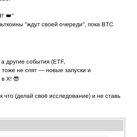
' 👑"
льткоины "ждут своей очереди", пока BTC
а другие события (ETF,
 тоже не спят — новые запуски и
в X! 😎
к что (делай своё исследование) и не ставь