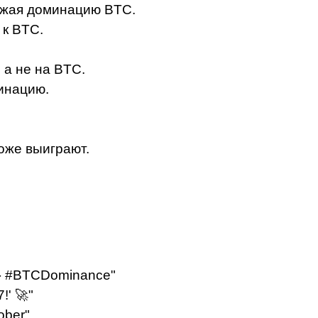
нижая доминацию BTC.
 к BTC.
 а не на BTC.
инацию.
оже выиграют.
 😂 #BTCDominance"
!' 🚀"
ober"