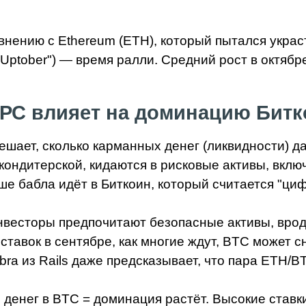
внению с Ethereum (ETH), который пытался украс
"Uptober") — время ралли. Средний рост в октябр
РС влияет на доминацию Бит
ешает, сколько карманных денег (ликвидности) да
в кондитерской, кидаются в рисковые активы, вкл
ше бабла идёт в Биткоин, который считается "ци
инвесторы предпочитают безопасные активы, врод
тавок в сентябре, как многие ждут, BTC может сн
mbra из Rails даже предсказывает, что пара ETH/
денег в BTC = доминация растёт. Высокие ставки 