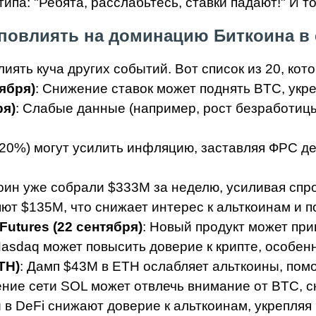
 типа: "Ребята, расслабьтесь, ставки падают!" И т
повлиять на доминацию Биткоина в с
ять куча других событий. Вот список из 20, кот
ября)
: Снижение ставок может поднять BTC, укре
ря)
: Слабые данные (например, рост безработицы
20%) могут усилить инфляцию, заставляя ФРС де
коин уже собрали $333M за неделю, усиливая спро
яют $135M, что снижает интерес к альткоинам и
Futures (22 сентября)
: Новый продукт может при
Nasdaq может повысить доверие к крипте, особен
TH)
: Дамп $43M в ETH ослабляет альткоины, пом
рение сети SOL может отвлечь внимание от BTC, 
и в DeFi снижают доверие к альткоинам, укрепляя