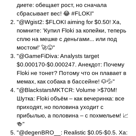
диете: обещает рост, но сначала
сбрасывает вес! 😂 #FLOKI"
"@Wgist2: $FLOKI aiming for $0.50! Ха,
помните: 'Купил Floki за копейки, теперь
сплю на мешке с деньгами... или под
мостом!' 🚀😜"
"@GameFiDiva: Analysts target
$0.000170-$0.000247. Анекдот: Почему
Floki не тонет? Потому что он плавает в
мемах, как собака в бассейне! 🐶💦"
"@BlackstarsMKTCR: Volume >$70M!
Шутка: Floki объём – как вечеринка: все
приходят, но половина уходит с
прибылью, а половина – с похмельем! 📈
🍻"
"@degenBRO__: Realistic $0.05-$0.5. Ха: