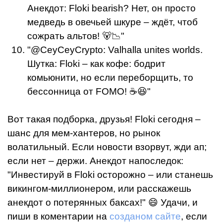
Анекдот: Floki bearish? Нет, он просто
медведь в овечьей шкуре – ждёт, чтоб
сожрать альтов! 🐻📉"
"@CeyCeyCrypto: Valhalla unites worlds.
Шутка: Floki – как кофе: бодрит
комьюнити, но если переборщить, то
бессонница от FOMO! ☕😆"
Вот такая подборка, друзья! Floki сегодня –
шанс для мем-хантеров, но рынок
волатильный. Если новости взорвут, жди ап;
если нет – держи. Анекдот напоследок:
"Инвестируй в Floki осторожно – или станешь
викингом-миллионером, или расскажешь
анекдот о потерянных баксах!" 😄 Удачи, и
пиши в коментарии на
созданом сайте
, если