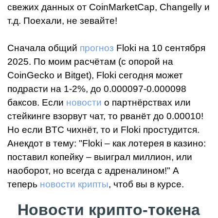
свежих данных от CoinMarketCap, Changelly и
т.д. Поехали, не зевайте!
Сначала общий
прогноз
Floki
на 10 сентября
2025. По моим расчётам (с опорой на
CoinGecko и Bitget), Floki сегодня может
подрасти на 1-2%, до 0.000097-0.000098
баксов. Если
новости
о партнёрствах или
стейкинге взорвут чат, то рванёт до 0.00010!
Но если BTC чихнёт, то и Floki простудится.
Анекдот в тему: "Floki – как лотерея в казино:
поставил копейку – выиграл миллион, или
наоборот, но всегда с адреналином!" А
теперь
новости крипты
, чтоб вы в курсе.
Новости крипто-токена