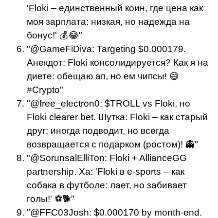
'Floki – единственный коин, где цена как
моя зарплата: низкая, но надежда на
бонус!' 💰😂"
"@GameFiDiva: Targeting $0.000179.
Анекдот: Floki консолидируется? Как я на
диете: обещаю ап, но ем чипсы! 😅
#Crypto"
"@free_electron0: $TROLL vs Floki, но
Floki clearer bet. Шутка: Floki – как старый
друг: иногда подводит, но всегда
возвращается с подарком (ростом)! 👻"
"@SorunsalElliTon: Floki + AllianceGG
partnership. Ха: 'Floki в e-sports – как
собака в футболе: лает, но забивает
голы!' ⚽🐕"
"@FFC03Josh: $0.000170 by month-end.