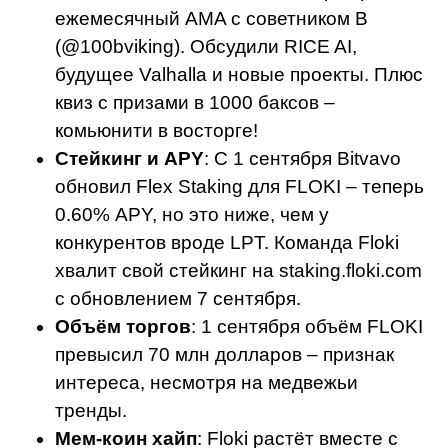
ежемесячный AMA с советником B
(@100bviking). Обсудили RICE AI,
будущее Valhalla и новые проекты. Плюс
квиз с призами в 1000 баксов –
комьюнити в восторге!
Стейкинг и APY
: С 1 сентября Bitvavo
обновил Flex Staking для FLOKI – теперь
0.60% APY, но это ниже, чем у
конкурентов вроде LPT. Команда Floki
хвалит свой стейкинг на staking.floki.com
с обновлением 7 сентября.
Объём торгов
: 1 сентября объём FLOKI
превысил 70 млн долларов – признак
интереса, несмотря на медвежьи
тренды.
Мем-коин хайп
: Floki растёт вместе с