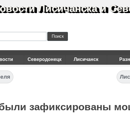
овости Лисичанска и Сев
Поиск
вости
Северодонецк
Лисичанск
Раз
реля
Лис
 были зафиксированы м