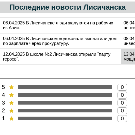
Последние новости Лисичанска
06.04.2025 В Лисичанске люди жалуются на рабочих
06.0
из Азии.
пенси
06.04.2025 В Лисичанском водоканале выплатили долг
08.04
по зарплате через прокуратуру.
инвес
12.04.2025 В школе №2 Лисичанска открыли "парту
13.0
героев".
мощн
5
0
4
0
3
0
2
0
1
0