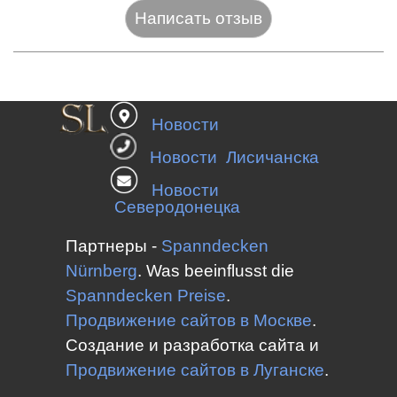
Название:*
Новости
Веб-сайт:
Новости Лисичанска
Новости
Северодонецка
E-mail:*
Партнеры -
Spanndecken
Nürnberg
.
Was beeinflusst die
Spanndecken
Preise
.
Оценка:*
Продвижение сайтов в Москве
.
Сообщение:*
Создание и разработка сайта и
Продвижение сайтов в
Луганске
.