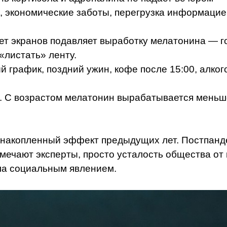
, экономические заботы, перегрузка информацией
вет экранов подавляет выработку мелатонина — г
«листать» ленту.
й график, поздний ужин, кофе после 15:00, алко
. С возрастом мелатонин вырабатывается меньше
 накопленный эффект предыдущих лет. Постпан
тмечают эксперты, просто усталость общества от
ла социальным явлением.