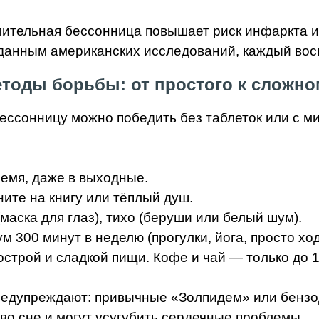
лительная бессонница повышает риск инфаркта и 
данным американских исследований, каждый вось
тоды борьбы: от простого к сложно
бессонницу можно победить без таблеток или с 
ремя, даже в выходные.
ните на книгу или тёплый душ.
маска для глаз), тихо (беруши или белый шум).
300 минут в неделю (прогулки, йога, просто ход
 острой и сладкой пищи. Кофе и чай — только до 1
редупреждают: привычные «Золпидем» или бензо
о сне и могут усугубить сердечные проблемы.