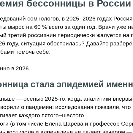
емия бессонницы в России 
ледований сомнологов, в 2025–2026 годах Росси
ы вырос на 60 % всего за один год. Врачи уже н
й третий россиянин периодически жалуется на п
6 году, ситуация обострилась? Давайте разберём
бами помочь себе.
нница стала эпидемией именно
аньше — осенью 2025-го, когда аналитики вперв
оворили о пандемии: исследования показали, что
гивает каждого пятого–шестого.
оги (в том числе Елена Царева и профессор Серг
ень кортизола и адреналина не падает вечером —