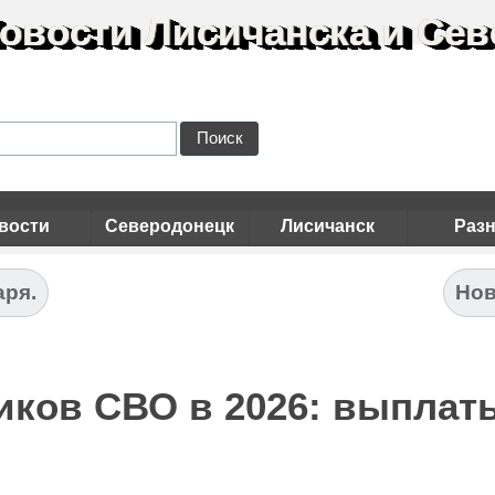
овости Лисичанска и Сев
Поиск
вости
Северодонецк
Лисичанск
Раз
аря.
Нов
иков СВО в 2026: выплаты