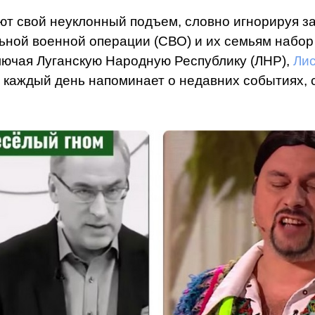
ают свой неуклонный подъем, словно игнорируя з
ной военной операции (СВО) и их семьям набор л
ключая Луганскую Народную Республику (ЛНР),
Ли
е каждый день напоминает о недавних событиях, 